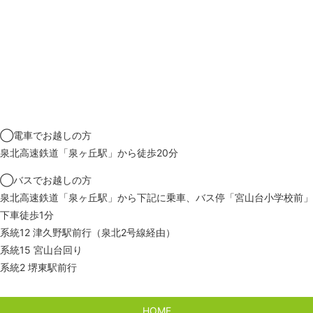
ＧＷ中の診療時間のお知らせ
2019/12/20
年末年始の休診のお知らせ
2019/10/17
診察時間の変更のお知らせ
◯電車でお越しの方
2019/04/17
泉北高速鉄道「泉ヶ丘駅」から徒歩20分
GW中の診療時間
◯バスでお越しの方
泉北高速鉄道「泉ヶ丘駅」から下記に乗車、バス停「宮山台小学校前」
下車徒歩1分
系統12 津久野駅前行（泉北2号線経由）
系統15 宮山台回り
系統2 堺東駅前行
HOME